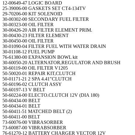
12-00649-47 LOGIC BOARD
25-39006-00 GASKETS SET CT4-134TV
29-70206-00 KIT SOLENOID
30-00302-00 SECONDARY FUEL FILTER
30-00323-00 OIL FILTER
30-00426-20 AIR FILTER ELEMENT PRIM.
30-00430-23 FILTER ELEMENT
30-00450-00 OIL FILTER
30-01090-04 FILTER FUEL WITH WATER DRAIN
30-01108-12 FUEL PUMP
76-61380-00 EXPANSION BOWL kit
30-60050-20 ALTERNATOR,REGULATOR AND BRUSH
30-60119-00 OIL FILTER V1205
50-50020-01 REPAIR KIT,CLUTCH
50-01171-21 2 SPA 4.41″CLUTCH
50-60196-02 CLUTCH ASSY
50-60197-13 V BELT
50-60224-00 ELECTO.CLUTCH 12V (DIA 180)
50-60434-00 BELT
50-60434-01 BELT
50-60411-51 MATCHED BELT (2)
50-60411-00 BELT
73-60076-00 VIBRASORBER
73-60087-00 VIBRABSORBER
76-61270-12 BATTERY CHARGER VECTOR 12V